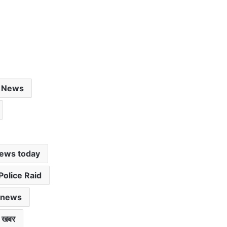
 News
news today
Police Raid
 news
ी खबर