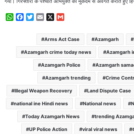
गया। गिरफ्तारी के पश्चात अभियुक्त को मुकदमे से अवगत कराते हुए ह
W
F
T
E
X
G
h
a
w
m
m
a
c
i
a
a
Arms Act Case
Azamgarh
t
e
t
i
i
s
b
t
l
l
Azamgarh crime today news
Azamgarh i
A
o
e
p
o
r
Azamgarh Police
Azamgarh sama
p
k
Azamgarh trending
Crime Cont
Illegal Weapon Recovery
Land Dispute Case
national ine Hindi news
National news
N
Today Azamgarh News
trending Azamg
UP Police Action
viral viral news