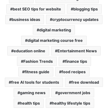
s
b
t
l
l
best SEO tips for website
blogging tips
A
o
e
p
o
r
business ideas
cryptocurrency updates
p
k
digital marketing
digital marketing course free
education online
Entertainment News
Fashion Trends
finance tips
fitness guide
food recipes
free AI tools for students
free download
gaming news
government jobs
health tips
healthy lifestyle tips