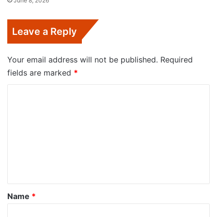
June 8, 2026
Leave a Reply
Your email address will not be published.
Required
fields are marked
*
C
o
m
m
e
n
t
*
Name
*