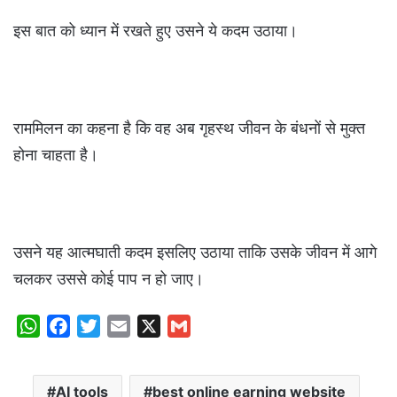
इस बात को ध्यान में रखते हुए उसने ये कदम उठाया।
राममिलन का कहना है कि वह अब गृहस्थ जीवन के बंधनों से मुक्त
होना चाहता है।
उसने यह आत्मघाती कदम इसलिए उठाया ताकि उसके जीवन में आगे
चलकर उससे कोई पाप न हो जाए।
W
F
T
E
X
G
h
a
w
m
m
a
c
i
a
a
AI tools
best online earning website
t
e
t
i
i