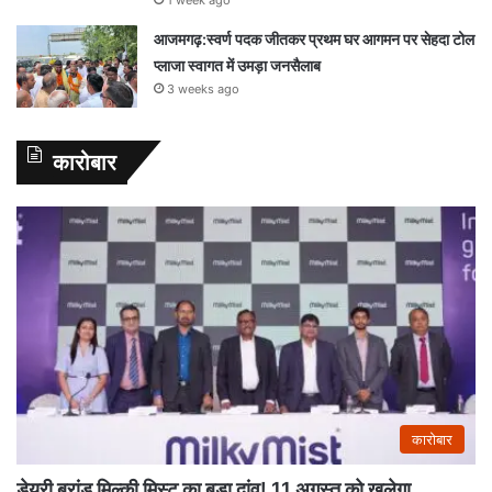
आजमगढ़:स्वर्ण पदक जीतकर प्रथम घर आगमन पर सेहदा टोल
प्लाजा स्वागत में उमड़ा जनसैलाब
3 weeks ago
कारोबार
कारोबार
डेयरी ब्रांड मिल्की मिस्ट का बड़ा दांव! 11 अगस्त को खुलेगा