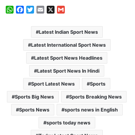
W
F
T
E
X
G
h
a
w
m
m
a
c
i
a
a
Latest Indian Sport News
t
e
t
i
i
s
b
t
l
l
Latest International Sport News
A
o
e
p
o
r
Latest Sport News Headlines
p
k
Latest Sport News In Hindi
Sport Latest News
Sports
Sports Big News
Sports Breaking News
Sports News
sports news in English
sports today news