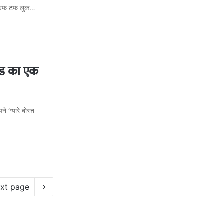
में रफ टफ लुक…
वुड का एक
े ‘प्यारे दोस्त
xt page