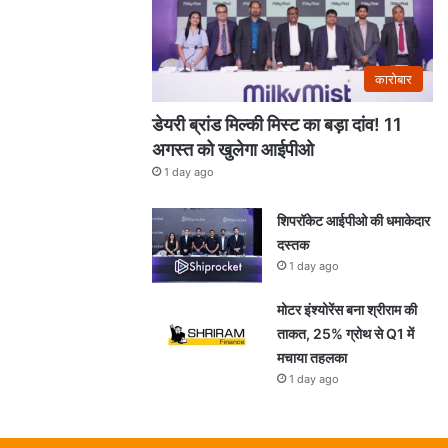
कारोबार
डेयरी ब्रांड मिल्की मिस्ट का बड़ा दांव! 11
अगस्त को खुलेगा आईपीओ
1 day ago
शिपरॉकेट आईपीओ की धमाकेदार
दस्तक
1 day ago
मोटर इंश्योरेंस बना श्रीराम की
ताकत, 25% ग्रोथ से Q1 में
मचाया तहलका
1 day ago