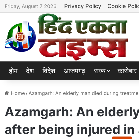
Privacy Policy
Cookie Poli
Friday, August 7 2026
होम
देश
विदेश
आजमगढ़
राज्य
कारोबार
Home
/
Azamgarh: An elderly man died during treatment
Azamgarh: An elderly
after being injured in 