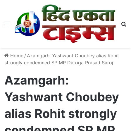
Menu
S
Home
/
Azamgarh: Yashwant Choubey alias Rohit
strongly condemned SP MP Daroga Prasad Saroj
Azamgarh:
Yashwant Choubey
alias Rohit strongly
condemned SP MP