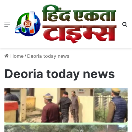
Menu
S
Home
/
Deoria today news
Deoria today news