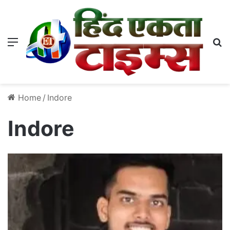
Menu
S
Home
/
Indore
Indore