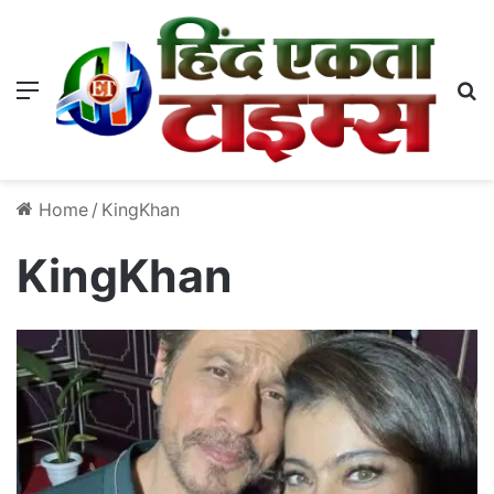
Menu
S
Home
/
KingKhan
KingKhan