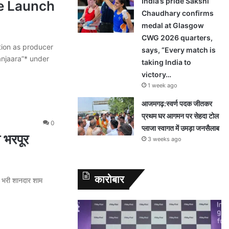
India’s pride Sakshi
e Launch
Chaudhary confirms
medal at Glasgow
CWG 2026 quarters,
ion as producer
says, “Every match is
njaara”* under
taking India to
victory…
1 week ago
आजमगढ़:स्वर्ण पदक जीतकर
प्रथम घर आगमन पर सेहदा टोल
0
प्लाजा स्वागत में उमड़ा जनसैलाब
ी भरपूर
3 weeks ago
कारोबार
से भरी शानदार शाम