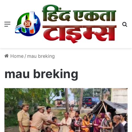
Menu
S
Home
/
mau breking
mau breking