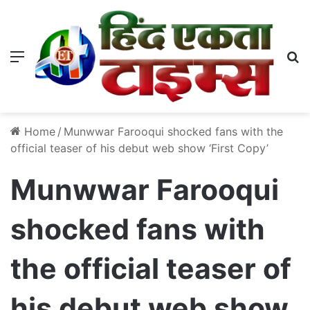
Menu
S
Home
/
Munwwar Farooqui shocked fans with the
official teaser of his debut web show ‘First Copy’
Munwwar Farooqui
shocked fans with
the official teaser of
his debut web show