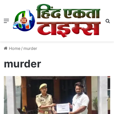
Menu
S
Home
/
murder
murder