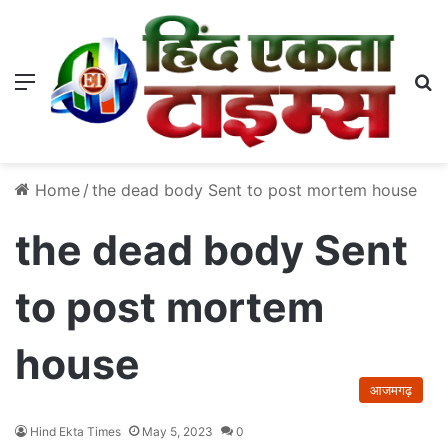
Menu
S
Home
/
the dead body Sent to post mortem house
the dead body Sent
to post mortem
house
आजमगढ़
Hind Ekta Times
May 5, 2023
0