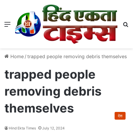
Menu
S
Home
/
trapped people removing debris themselves
trapped people
removing debris
themselves
देश
Hind Ekta Times
July 12, 2024