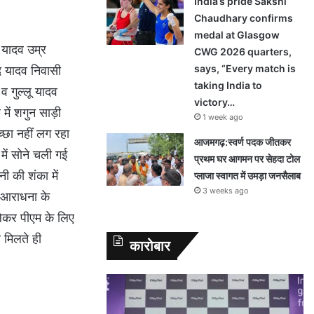
India’s pride Sakshi
Chaudhary confirms
medal at Glasgow
 यादव उम्र
CWG 2026 quarters,
says, “Every match is
ंद यादव निवासी
taking India to
व गुल्लू यादव
victory…
में शगुन साड़ी
1 week ago
्छा नहीं लग रहा
आजमगढ़:स्वर्ण पदक जीतकर
में सोने चली गई
प्रथम घर आगमन पर सेहदा टोल
ी की शंका में
प्लाजा स्वागत में उमड़ा जनसैलाब
3 weeks ago
त आराधना के
लेकर पीएम के लिए
 मिलते ही
कारोबार