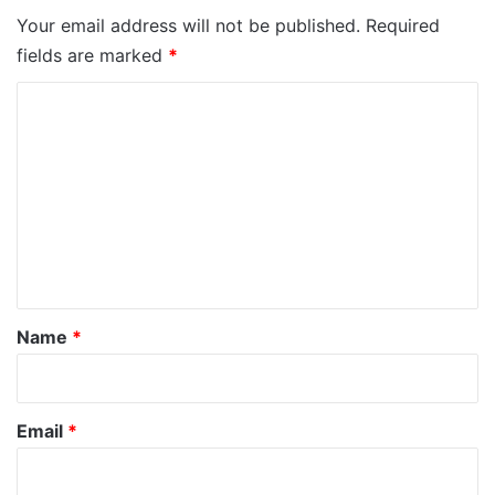
Your email address will not be published.
Required
fields are marked
*
C
o
m
m
e
n
t
*
Name
*
Email
*