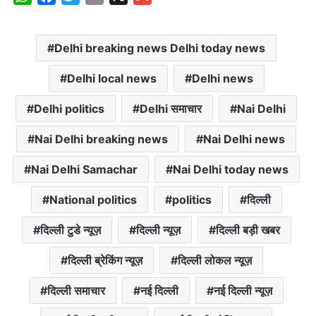
h
a
w
m
m
a
c
i
a
a
Delhi breaking news Delhi today news
t
e
t
i
i
s
b
t
l
l
Delhi local news
Delhi news
A
o
e
p
o
r
Delhi politics
Delhi समाचार
Nai Delhi
p
k
Nai Delhi breaking news
Nai Delhi news
Nai Delhi Samachar
Nai Delhi today news
National politics
politics
दिल्ली
दिल्ली टुडे न्यूज़
दिल्ली न्यूज़
दिल्ली बड़ी खबर
दिल्ली ब्रेकिंग न्यूज़
दिल्ली लोकल न्यूज़
दिल्ली समाचार
नई दिल्ली
नई दिल्ली न्यूज़