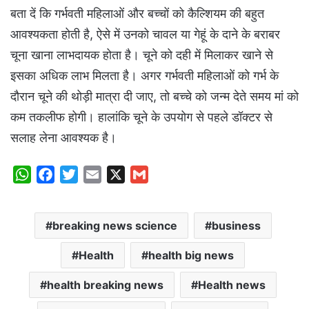
बता दें कि गर्भवती महिलाओं और बच्चों को कैल्शियम की बहुत
आवश्यकता होती है, ऐसे में उनको चावल या गेहूं के दाने के बराबर
चूना खाना लाभदायक होता है। चूने को दही में मिलाकर खाने से
इसका अधिक लाभ मिलता है। अगर गर्भवती महिलाओं को गर्भ के
दौरान चूने की थोड़ी मात्रा दी जाए, तो बच्चे को जन्म देते समय मां को
कम तकलीफ होगी। हालांकि चूने के उपयोग से पहले डॉक्टर से
सलाह लेना आवश्यक है।
W
F
T
E
X
G
h
a
w
m
m
a
c
i
a
a
breaking news science
business
t
e
t
i
i
s
b
t
l
l
Health
health big news
A
o
e
p
o
r
health breaking news
Health news
p
k