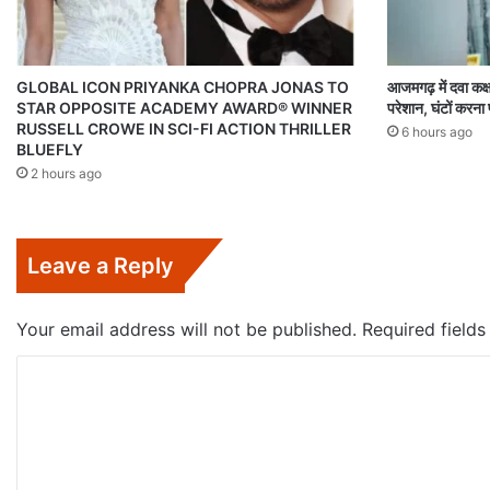
GLOBAL ICON PRIYANKA CHOPRA JONAS TO
आजमगढ़ में दवा कक्ष
STAR OPPOSITE ACADEMY AWARD® WINNER
परेशान, घंटों करना
RUSSELL CROWE IN SCI-FI ACTION THRILLER
6 hours ago
BLUEFLY
2 hours ago
Leave a Reply
Your email address will not be published.
Required field
C
o
m
m