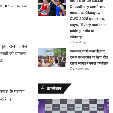
India’s pride Sakshi
0
1 minute read
Chaudhary confirms
medal at Glasgow
CWG 2026 quarters,
says, “Every match is
taking India to
victory…
1 week ago
वृहद रोजगार मेले
आजमगढ़:स्वर्ण पदक जीतकर
जिसकी जो योग्यता
प्रथम घर आगमन पर सेहदा टोल
ें
प्लाजा स्वागत में उमड़ा जनसैलाब
3 weeks ago
कारोबार
टवध के प्रांगण
ी चाहिए।