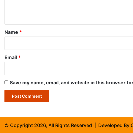
e
n
t
*
Name
*
Email
*
Save my name, email, and website in this browser fo
© Copyright 2026, All Rights Reserved | Developed By