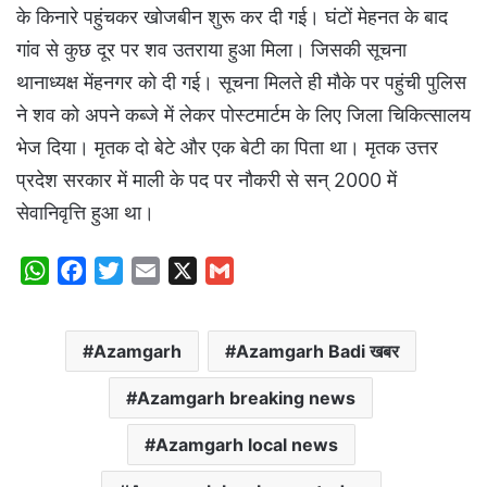
के किनारे पहुंचकर खोजबीन शुरू कर दी गई। घंटों मेहनत के बाद
गांव से कुछ दूर पर शव उतराया हुआ मिला। जिसकी सूचना
थानाध्यक्ष मेंहनगर को दी गई। सूचना मिलते ही मौके पर पहुंची पुलिस
ने शव को अपने कब्जे में लेकर पोस्टमार्टम के लिए जिला चिकित्सालय
भेज दिया। मृतक दो बेटे और एक बेटी का पिता था। मृतक उत्तर
प्रदेश सरकार में माली के पद पर नौकरी से सन् 2000 में
सेवानिवृत्ति हुआ था।
W
F
T
E
X
G
h
a
w
m
m
a
c
i
a
a
Azamgarh
Azamgarh Badi खबर
t
e
t
i
i
s
b
t
l
l
Azamgarh breaking news
A
o
e
p
o
r
Azamgarh local news
p
k