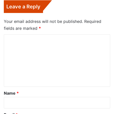
Leave a Reply
Your email address will not be published.
Required
fields are marked
*
C
o
m
m
e
n
t
*
Name
*