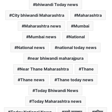
p
o
r
bhiwandi Today news
p
k
City bhiwandi Maharashtra
Maharashtra
Maharashtra news
Mumbai
Mumbai news
National
National news
national today news
near bhiwandi maharajpura
Near Thane Maharashtra
Thane
Thane news
Thane today news
Today Bhiwandi News
Today Maharashtra news
Today National News
ठाणे समाचार
दुनिया