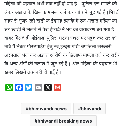
महिला की पहचान अभी तक नहीं हो पाई है। पुलिस इस मामले को
लेकर अज्ञात के खिलाफ मामला दर्ज कर जांच में जुट गई है।भिवंडी
शहर से गुजर रही खडी़ के ईदगाह ईलाके में एक अज्ञात महिला का
सर खाडी़ में मिलने से पेरा ईलाके में भय का वातावरण बन गया है।
खबर मिलते ही भोईवाडा पुलिस घटना स्थल पर पहुंच कर सर को
ताबे में लेकर पोस्टमार्टम हेतु स्व,इन्द्रा गांधी उपजिला सरकारी
अस्पताल भेज कर अज्ञात आरोपी के खिलाफ मामला दर्ज कर सरीर
के अन्य अंगों की तलाश में जुट गई है। और महिला की पहचान भी
खबर लिखनें तक नहीं हो पाई है।
W
F
T
E
X
G
h
a
w
m
m
a
c
i
a
a
bhimwandi news
bhiwandi
t
e
t
i
i
s
b
t
l
l
bhiwandi breaking news
A
o
e