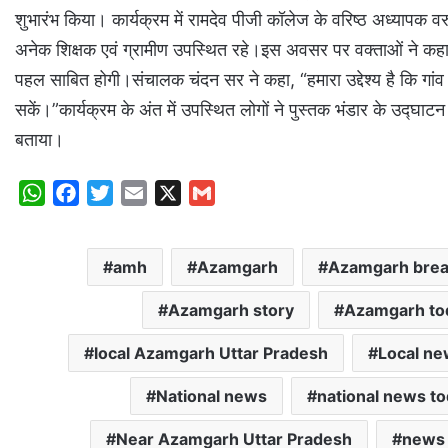
शुभारंभ किया। कार्यक्रम में रामदेव पीजी कॉलेज के वरिष्ठ अध्यापक 
अनेक शिक्षक एवं ग्रामीण उपस्थित रहे।इस अवसर पर वक्ताओं ने कहा कि 
पहल साबित होगी।संचालक चंदन सर ने कहा, “हमारा उद्देश्य है कि गांव के
सकें।”कार्यक्रम के अंत में उपस्थित लोगों ने पुस्तक भंडार के उद्घा
बताया।
W
F
T
E
X
G
h
a
w
m
m
a
c
i
a
a
amh
Azamgarh
Azamgarh brea
t
e
t
i
i
s
b
t
l
l
Azamgarh story
Azamgarh to
A
o
e
p
o
r
local Azamgarh Uttar Pradesh
Local n
p
k
National news
national news t
Near Azamgarh Uttar Pradesh
news