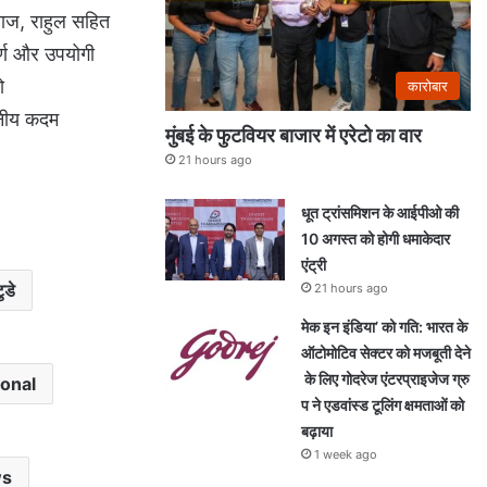
िराज, राहुल सहित
ूर्ण और उपयोगी
ो
कारोबार
ाहनीय कदम
मुंबई के फुटवियर बाजार में एरेटो का वार
21 hours ago
धूत ट्रांसमिशन के आईपीओ की
10 अगस्त को होगी धमाकेदार
एंट्री
डे
21 hours ago
मेक इन इंडिया’ को गति: भारत के
ऑटोमोटिव सेक्टर को मजबूती देने
के लिए गोदरेज एंटरप्राइजेज ग्रु
ional
प ने एडवांस्ड टूलिंग क्षमताओं को
बढ़ाया
1 week ago
ws