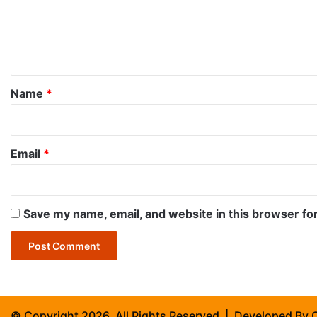
m
e
n
t
*
Name
*
Email
*
Save my name, email, and website in this browser fo
© Copyright 2026, All Rights Reserved | Developed By