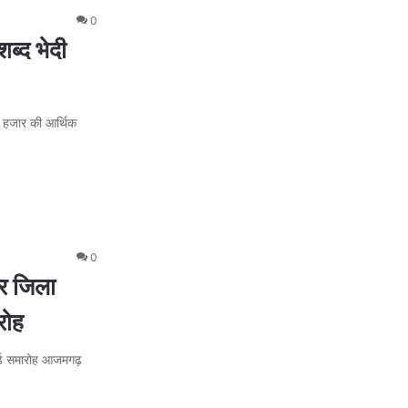
0
्द भेदी
3 हजार की आर्थिक
0
र जिला
रोह
र्ड समारोह आजमगढ़