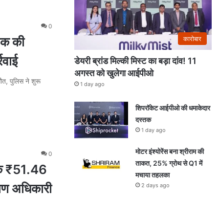
0
वक की
कारोबार
रवाई
डेयरी ब्रांड मिल्की मिस्ट का बड़ा दांव! 11
अगस्त को खुलेगा आईपीओ
, पुलिस ने शुरू
1 day ago
शिपरॉकेट आईपीओ की धमाकेदार
दस्तक
1 day ago
मोटर इंश्योरेंस बना श्रीराम की
0
ताकत, 25% ग्रोथ से Q1 में
के ₹51.46
मचाया तहलका
याण अधिकारी
2 days ago