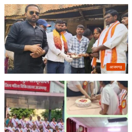
आजमगढ़