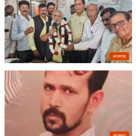
आजमगढ़
आजमगढ़