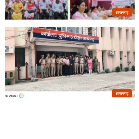
आजमगढ़
आजमगढ़