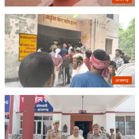
आजमगढ़