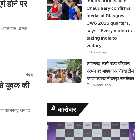
India’s pride Sakshi
ण होने पर
Chaudhary confirms
medal at Glasgow
CWG 2026 quarters,
ज (आजमगढ़) वरिष्ठ
says, “Every match is
taking India to
victory…
1 week ago
आजमगढ़:स्वर्ण पदक जीतकर
प्रथम घर आगमन पर सेहदा टोल
0
प्लाजा स्वागत में उमड़ा जनसैलाब
े युवक की
3 weeks ago
कारोबार
 दर्ज आजमगढ़ जनपद