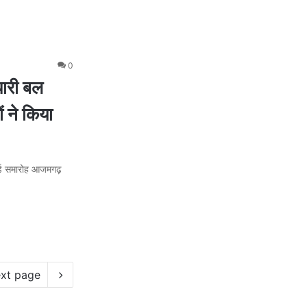
0
ारी बल
 ने किया
र्ड समारोह आजमगढ़
xt page