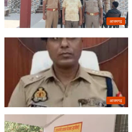
आजमगढ़
आजमगढ़