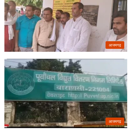
आजमगढ़
आजमगढ़