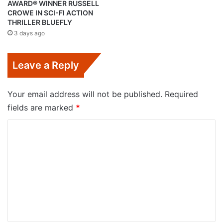
AWARD® WINNER RUSSELL
CROWE IN SCI-FI ACTION
THRILLER BLUEFLY
3 days ago
Leave a Reply
Your email address will not be published.
Required
fields are marked
*
C
o
m
m
e
n
t