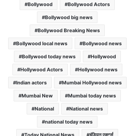
Bollywood
Bollywood Actors
t
e
t
i
i
s
b
t
l
l
Bollywood big news
A
o
e
p
o
r
Bollywood Breaking News
p
k
Bollywood local news
Bollywood news
Bollywood today news
Hollywood
Hollywood Actors
Hollywood news
Indian actors
Mumbai Hollywood news
Mumbai New
Mumbai today news
National
National news
national today news
Today National News
इंडियन एक्टर्स