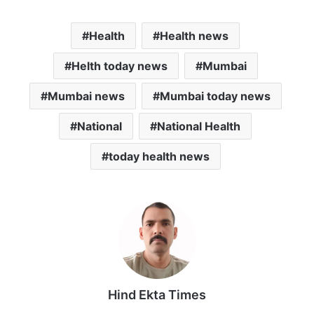
h
a
w
m
m
a
c
i
a
a
Health
Health news
t
e
t
i
i
s
b
t
l
l
Helth today news
Mumbai
A
o
e
p
o
r
Mumbai news
Mumbai today news
p
k
National
National Health
today health news
Hind Ekta Times