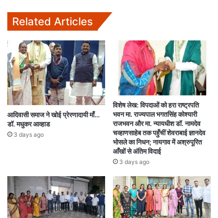
Related Articles
विशेष लेख: विपदाओं को हरा राष्ट्रपति
भवन मा. राज्यपाल भगतसिंह कोश्यारी
आदिवासी समाज ने खोई प्रेरणादायी माँ…
राजभवन और मा. न्यायधीश डॉ. नामदेव
डॉ. मधुकर आव्हाड
चव्हाणसाहेब तक पहुँचीं शेवराबाई ज्ञानदेव
3 days ago
भोसले का निधन; नायगाव में अश्रुपूरित
आँखों से अंतिम विदाई
3 days ago