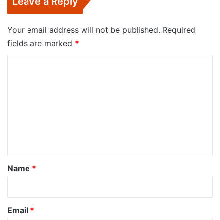
Leave a Reply
Your email address will not be published.
Required
fields are marked
*
C
o
m
m
e
n
t
*
Name
*
Email
*