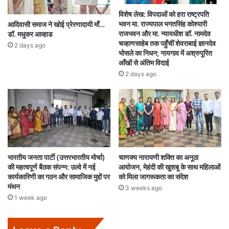
विशेष लेख: विपदाओं को हरा राष्ट्रपति
भवन मा. राज्यपाल भगतसिंह कोश्यारी
आदिवासी समाज ने खोई प्रेरणादायी माँ…
राजभवन और मा. न्यायधीश डॉ. नामदेव
डॉ. मधुकर आव्हाड
चव्हाणसाहेब तक पहुँचीं शेवराबाई ज्ञानदेव
2 days ago
भोसले का निधन; नायगाव में अश्रुपूरित
आँखों से अंतिम विदाई
2 days ago
भारतीय जनता पार्टी (उत्तरभारतीय मोर्चा)
चाणक्य नारायणी शक्ति का अनूठा
की महत्वपूर्ण बैठक संपन्न: उल्वे में नई
आयोजन, मेहंदी की खुशबू के साथ महिलाओं
कार्यकारिणी का गठन और सामाजिक मुद्दों पर
को मिला जागरूकता का संदेश
मंथन
3 weeks ago
1 week ago