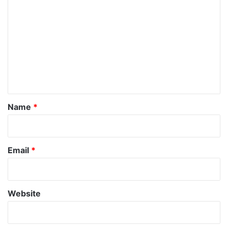
o
m
m
e
n
t
*
Name
*
Email
*
Website