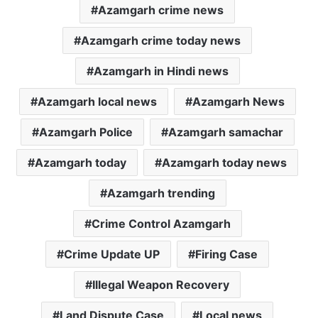
p
o
r
Azamgarh crime news
p
k
Azamgarh crime today news
Azamgarh in Hindi news
Azamgarh local news
Azamgarh News
Azamgarh Police
Azamgarh samachar
Azamgarh today
Azamgarh today news
Azamgarh trending
Crime Control Azamgarh
Crime Update UP
Firing Case
Illegal Weapon Recovery
Land Dispute Case
Local news