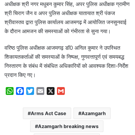
अधीक्षक श्री नगर मधुबन कुमार सिंह, अपर पुलिस अधीक्षक ग्रामीण
श्री चिराग जैन व अपर पुलिस अधीक्षक यातायात श्री पंकज
श्रीवास्तव द्वारा पुलिस कार्यालय आजमगढ़ में आयोजित जनसुनवाई
के दौरान आमजन की समस्याओं को गंभीरता से सुना गया।
वरिष्ठ पुलिस अधीक्षक आजमगढ़ डॉ0 अनिल कुमार ने उपस्थित
शिकायतकर्ताओं की समस्याओं के निष्पक्ष, गुणवत्तापूर्ण एवं समयबद्ध
निस्तारण के संबंध में संबंधित अधिकारियों को आवश्यक दिशा-निर्देश
प्रदान किए गए।
W
F
T
E
X
G
h
a
w
m
m
a
c
i
a
a
Arms Act Case
Azamgarh
t
e
t
i
i
s
b
t
l
l
Azamgarh breaking news
A
o
e