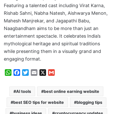
Featuring a talented cast including Virat Karna,
Rishab Sahni, Nabha Natesh, Aishwarya Menon,
Mahesh Manjrekar, and Jagapathi Babu,
Naagbandham aims to be more than just an
entertainment spectacle. It celebrates India’s
mythological heritage and spiritual traditions
while presenting them in a visually grand and
engaging format.
W
F
T
E
X
G
h
a
w
m
m
a
c
i
a
a
AI tools
best online earning website
t
e
t
i
i
s
b
t
l
l
best SEO tips for website
blogging tips
A
o
e
p
o
r
business ideas
cryptocurrency updates