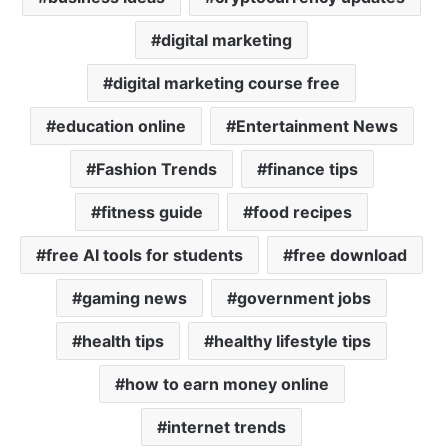
p
k
digital marketing
digital marketing course free
education online
Entertainment News
Fashion Trends
finance tips
fitness guide
food recipes
free AI tools for students
free download
gaming news
government jobs
health tips
healthy lifestyle tips
how to earn money online
internet trends