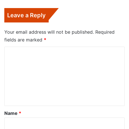
Leave a Reply
Your email address will not be published.
Required
fields are marked
*
C
o
m
m
e
n
t
*
Name
*