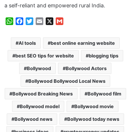
a self-reliant and empowered rural India.
W
F
T
E
X
G
h
a
w
m
m
a
c
i
a
a
AI tools
best online earning website
t
e
t
i
i
s
b
t
l
l
best SEO tips for website
blogging tips
A
o
e
p
o
r
Bollywood
Bollywood Actors
p
k
Bollywood Bollywood Local News
Bollywood Breaking News
Bollywood film
Bollywood model
Bollywood movie
Bollywood news
Bollywood today news
business ideas
cryptocurrency updates