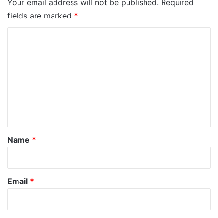
Your email address will not be published.
Required
fields are marked
*
C
o
m
m
e
n
t
*
Name
*
Email
*