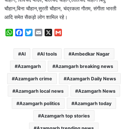
चौहान,बिना चौहान,सुरती चौहान, चंद्रकला गौतम, संगीता भारती
आदि समेत सैकड़ो लोग शामिल रहे।
W
F
T
E
X
G
h
a
w
m
m
a
c
i
a
a
AI
AI tools
Ambedkar Nagar
t
e
t
i
i
s
b
t
l
l
Azamgarh
Azamgarh breaking news
A
o
e
p
o
r
Azamgarh crime
Azamgarh Daily News
p
k
Azamgarh local news
Azamgarh News
Azamgarh politics
Azamgarh today
Azamgarh top stories
Azamgarh trending news