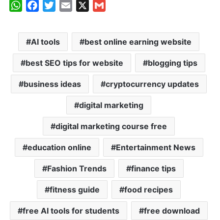
W
F
T
E
X
G
h
a
w
m
m
a
c
i
a
a
AI tools
best online earning website
t
e
t
i
i
s
b
t
l
l
best SEO tips for website
blogging tips
A
o
e
p
o
r
business ideas
cryptocurrency updates
p
k
digital marketing
digital marketing course free
education online
Entertainment News
Fashion Trends
finance tips
fitness guide
food recipes
free AI tools for students
free download