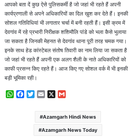
आपको बता दें कुछ ऐसे पुलिसकर्मी है जो जहां भी रहते हैं अपनी
कार्यप्रणाली से अपने अधिकारियों का दिल खुश कर देते हैं। इनकी
सोशल गतिविधियां भी लगातार चर्चा में बनी रहती हैं। इसी क्रम में
देवगांव में रहे प्रभारी निरीक्षक शशिमौलि पांडे को भला कैसे भुलाया
जा सकता है जिनकी मेहनत से देवगांव थाना पूरी तरह चमक गया।
इनके साथ हेड कांस्टेबल संतोष तिवारी का नाम लिया जा सकता है
जो जहां भी रहते हैं अपनी एक अलग शैली के नाते अधिकारियों को
काफी प्रसन्न किए रहते हैं। आज किए गए सोशल वर्क में भी इनकी
बड़ी भूमिका रही।
W
F
T
E
X
G
h
a
w
m
m
a
c
i
a
a
Azamgarh Hindi News
t
e
t
i
i
s
b
t
l
l
Azamgarh News Today
A
o
e