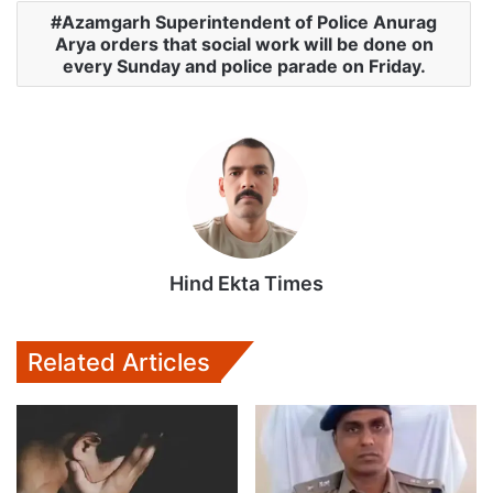
p
o
r
Azamgarh Superintendent of Police Anurag
Arya orders that social work will be done on
p
k
every Sunday and police parade on Friday.
Hind Ekta Times
Related Articles