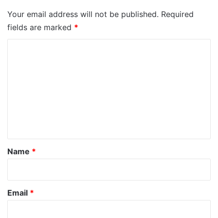
Your email address will not be published.
Required
fields are marked
*
C
o
m
m
e
n
t
*
Name
*
Email
*