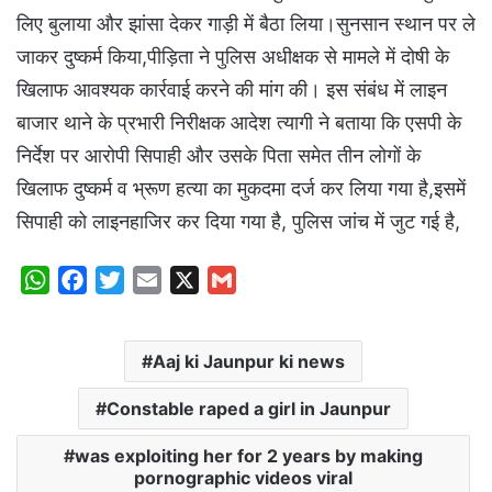
लिए बुलाया और झांसा देकर गाड़ी में बैठा लिया।सुनसान स्थान पर ले
जाकर दुष्कर्म किया,पीड़िता ने पुलिस अधीक्षक से मामले में दोषी के
खिलाफ आवश्यक कार्रवाई करने की मांग की। इस संबंध में लाइन
बाजार थाने के प्रभारी निरीक्षक आदेश त्यागी ने बताया कि एसपी के
निर्देश पर आरोपी सिपाही और उसके पिता समेत तीन लोगों के
खिलाफ दुष्कर्म व भ्रूण हत्या का मुकदमा दर्ज कर लिया गया है,इसमें
सिपाही को लाइनहाजिर कर दिया गया है, पुलिस जांच में जुट गई है,
W
F
T
E
X
G
h
a
w
m
m
a
c
i
a
a
Aaj ki Jaunpur ki news
t
e
t
i
i
s
b
t
l
l
Constable raped a girl in Jaunpur
A
o
e
p
o
r
was exploiting her for 2 years by making
pornographic videos viral
p
k