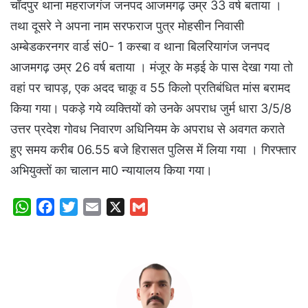
चाँदपुर थाना महराजगंज जनपद आजमगढ़ उम्र 33 वर्ष बताया ।
तथा दूसरे ने अपना नाम सरफराज पुत्र मोहसीन निवासी
अम्बेडकरनगर वार्ड सं0- 1 कस्बा व थाना बिलरियागंज जनपद
आजमगढ़ उम्र 26 वर्ष बताया । मंजूर के मड़ई के पास देखा गया तो
वहां पर चापड़, एक अदद चाकू व 55 किलो प्रतिबंधित मांस बरामद
किया गया। पकड़े गये व्यक्तियों को उनके अपराध जुर्म धारा 3/5/8
उत्तर प्रदेश गोवध निवारण अधिनियम के अपराध से अवगत कराते
हुए समय करीब 06.55 बजे हिरासत पुलिस में लिया गया । गिरफ्तार
अभियुक्तों का चालान मा0 न्यायालय किया गया।
W
F
T
E
X
G
h
a
w
m
m
a
c
i
a
a
t
e
t
i
i
s
b
t
l
l
A
o
e