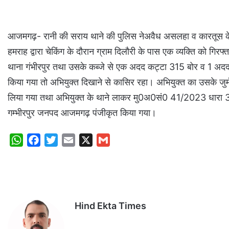
आजमगढ़- रानी की सराय थाने की पुलिस नेअवैध असलहा व कारतूस के
हमराह द्वारा चेकिंग के दौरान ग्राम दिलौरी के पास एक व्यक्ति को गिर
थाना गंभीरपुर तथा उसके कब्जे से एक अदद कट्टा 315 बोर व 1 अदद
किया गया तो अभियुक्त दिखाने से कासिर रहा। अभियुक्त का उसके जु
लिया गया तथा अभियुक्त के थाने लाकर मु0अ0सं0 41/2023 धारा 3/25
गम्भीरपुर जनपद आजमगढ़ पंजीकृत किया गया।
W
F
T
E
X
G
h
a
w
m
m
a
c
i
a
a
t
e
t
i
i
s
b
t
l
l
Hind Ekta Times
A
o
e
p
o
r