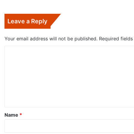
Leave a Reply
Your email address will not be published.
Required field
C
o
m
m
e
n
t
*
Name
*