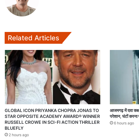
p
k
Related Articles
GLOBAL ICON PRIYANKA CHOPRA JONAS TO
आजमगढ़ में दवा कक्ष
STAR OPPOSITE ACADEMY AWARD® WINNER
परेशान, घंटों करना
RUSSELL CROWE IN SCI-FI ACTION THRILLER
6 hours ago
BLUEFLY
2 hours ago