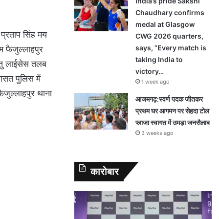
India’s pride Sakshi
Chaudhary confirms
medal at Glasgow
प्रताप सिंह मय
CWG 2026 quarters,
says, “Every match is
म फैजुल्लाहपुर
taking India to
ेतु लाईसेस तलब
victory…
सत पुलिस में
1 week ago
ैजुल्लाहपुर थाना
आजमगढ़:स्वर्ण पदक जीतकर
प्रथम घर आगमन पर सेहदा टोल
प्लाजा स्वागत में उमड़ा जनसैलाब
3 weeks ago
कारोबार