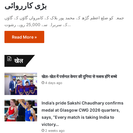
بڑی کارروائی
جمعہ کو ضلع اعظم گڑھ کے محمد پور بلاک کے کامرواں گاؤں کے گاؤں
کے سربراہ سے 25,000 روپے رشوت…
Read More »
खेल
खेल-खेल में पर्सनल केयर की दुनिया से रूबरू होंगे बच्चे
4 days ago
India’s pride Sakshi Chaudhary confirms
medal at Glasgow CWG 2026 quarters,
says, “Every match is taking India to
victory…
2 weeks ago