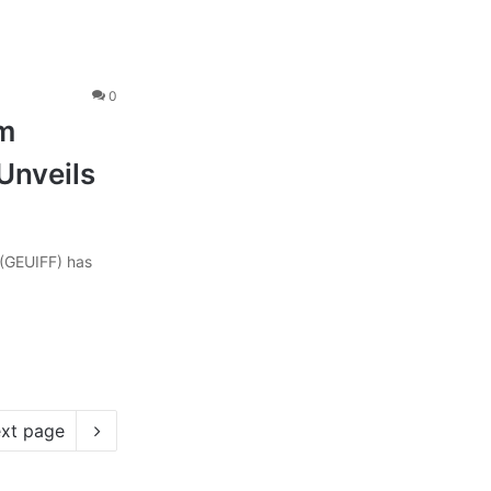
0
lm
Unveils
 (GEUIFF) has
xt page