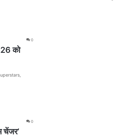
0
026 को
superstars,
0
 चेंजर’