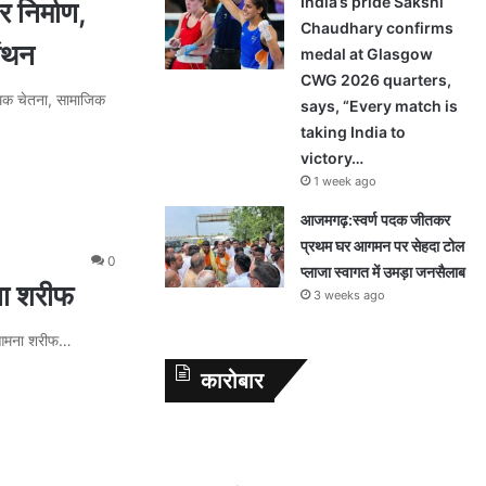
India’s pride Sakshi
 निर्माण,
Chaudhary confirms
मंथन
medal at Glasgow
CWG 2026 quarters,
क चेतना, सामाजिक
says, “Every match is
taking India to
victory…
1 week ago
आजमगढ़:स्वर्ण पदक जीतकर
प्रथम घर आगमन पर सेहदा टोल
0
प्लाजा स्वागत में उमड़ा जनसैलाब
मना शरीफ
3 weeks ago
र आमना शरीफ…
कारोबार