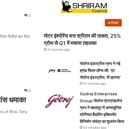
0
कारोबार
मोटर इंश्योरेंस बना श्रीराम की ताकत, 25%
ा टीजर रिलीज़ कर दिया
ग्रोथ से Q1 में मचाया तहलका
41 minutes ago
गोदरेज इंडस्ट्रीज ग्रुप ने नई
ब्रांड फिल्म लॉन्च की: ‘एट
गोदरेज इंडस्ट्रीज, वी क्राफ्ट’
51 minutes ago
0
Godrej Enterprises
डांस धमाका
Group:गोदरेज एंटरप्राइजेज
ग्रुप ने खालापुर में अत्याधुनिक
rs of Bhai Tera
मटेरियल हैंडलिंग इक्विपमेंट
विनिर्माण संयंत्र का शुभारंभ किया
54 minutes ago