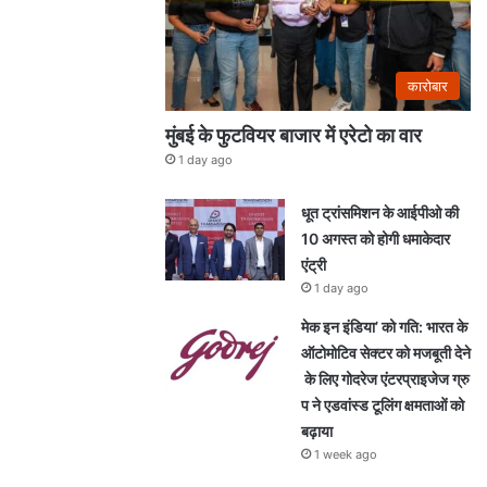
कारोबार
मुंबई के फुटवियर बाजार में एरेटो का वार
1 day ago
धूत ट्रांसमिशन के आईपीओ की
10 अगस्त को होगी धमाकेदार
एंट्री
1 day ago
मेक इन इंडिया’ को गति: भारत के
ऑटोमोटिव सेक्टर को मजबूती देने
के लिए गोदरेज एंटरप्राइजेज ग्रु
प ने एडवांस्ड टूलिंग क्षमताओं को
बढ़ाया
1 week ago