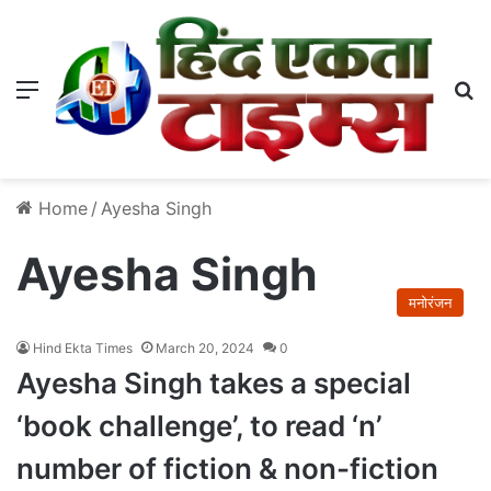
Menu
S
Home
/
Ayesha Singh
Ayesha Singh
मनोरंजन
Hind Ekta Times
March 20, 2024
0
Ayesha Singh takes a special
‘book challenge’, to read ‘n’
number of fiction & non-fiction