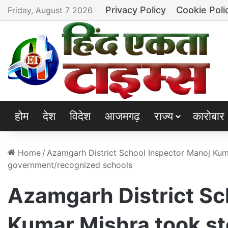
Privacy Policy
Cookie Poli
Friday, August 7 2026
होम
देश
विदेश
आजमगढ़
राज्य
कारोबार
Home
/
Azamgarh District School Inspector Manoj Kumar
government/recognized schools
Azamgarh District Sc
Kumar Mishra took sto