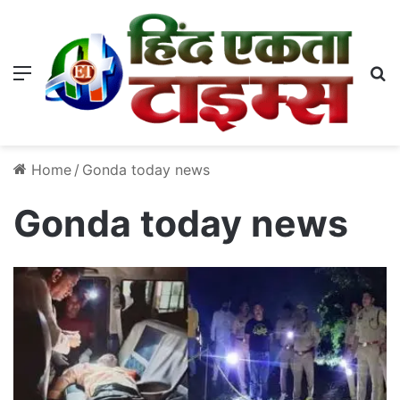
Menu
S
Home
/
Gonda today news
Gonda today news