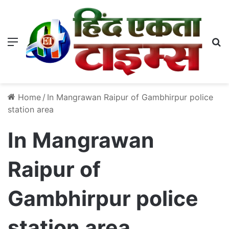
Menu
S
Home
/
In Mangrawan Raipur of Gambhirpur police
station area
In Mangrawan
Raipur of
Gambhirpur police
station area