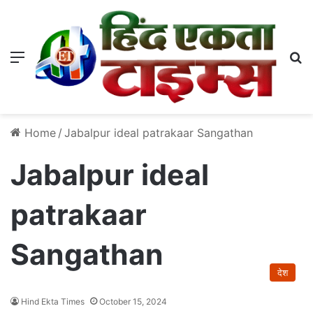
Menu
S
Home
/
Jabalpur ideal patrakaar Sangathan
Jabalpur ideal
patrakaar
Sangathan
देश
Hind Ekta Times
October 15, 2024