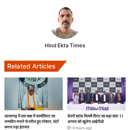
t
e
t
i
i
s
b
t
l
l
A
o
e
p
o
r
p
k
Hind Ekta Times
Related Articles
आजमगढ़ में दवा कक्ष में फार्मासिस्ट का
डेयरी ब्रांड मिल्की मिस्ट का बड़ा दांव! 11
जन्मदिन मनाने से मरीज हुए परेशान, घंटों
अगस्त को खुलेगा आईपीओ
करना पड़ा इंतजार
12 hours ago