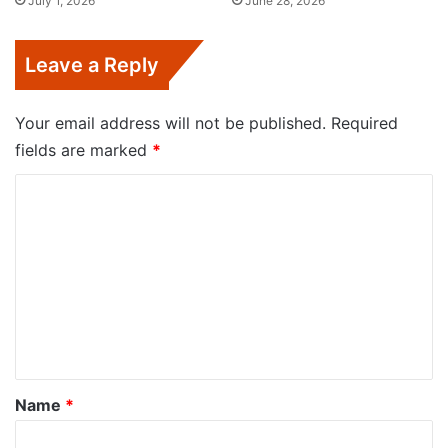
July 1, 2026
June 28, 2026
Leave a Reply
Your email address will not be published.
Required
fields are marked
*
C
o
m
m
e
n
t
*
Name
*