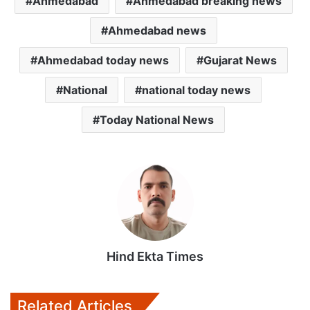
Ahmedabad
Ahmedabad breaking news
t
e
t
i
i
s
b
t
l
l
Ahmedabad news
A
o
e
p
o
r
Ahmedabad today news
Gujarat News
p
k
National
national today news
Today National News
Hind Ekta Times
Related Articles