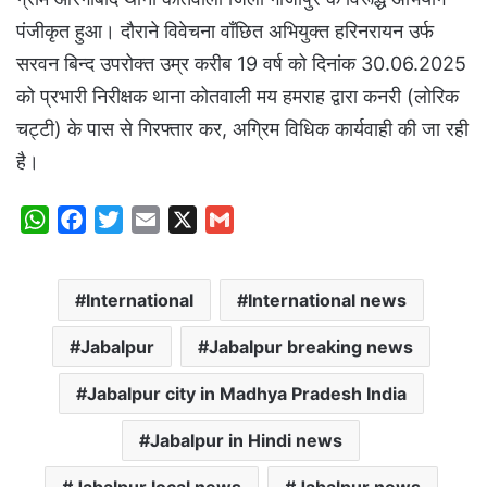
पंजीकृत हुआ। दौराने विवेचना वाँछित अभियुक्त हरिनरायन उर्फ
सरवन बिन्द उपरोक्त उम्र करीब 19 वर्ष को दिनांक 30.06.2025
को प्रभारी निरीक्षक थाना कोतवाली मय हमराह द्वारा कनरी (लोरिक
चट्टी) के पास से गिरफ्तार कर, अग्रिम विधिक कार्यवाही की जा रही
है।
W
F
T
E
X
G
h
a
w
m
m
a
c
i
a
a
International
International news
t
e
t
i
i
s
b
t
l
l
Jabalpur
Jabalpur breaking news
A
o
e
p
o
r
Jabalpur city in Madhya Pradesh India
p
k
Jabalpur in Hindi news
Jabalpur local news
Jabalpur news