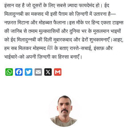
इंसान वह है जो दूसरों के लिए सबसे ज़्यादा फायदेमंद हो। ईद
मिलादुन्नबी का मकसद भी इसी पैग़ाम को ज़िन्दगी में उतारना है—
नफ़रत मिटाना और मोहब्बत फैलाना।इस मौके पर हिन्द एकता टाइम्स
की जानिब से तमाम मुल्कवासियों और दुनिया भर के मुसलमान भाइयों
को ईद मिलादुन्नबी की दिली मुबारकबाद और ढेरों शुभकामनाएँ।आइए,
हम सब मिलकर मोहम्मद ﷺ के बताए रास्ते-सचाई, इंसाफ़ और
भाईचारे-को अपनी ज़िन्दगी का हिस्सा बनाएँ।
W
F
T
E
X
G
h
a
w
m
m
a
c
i
a
a
t
e
t
i
i
s
b
t
l
l
A
o
e
p
o
r
p
k