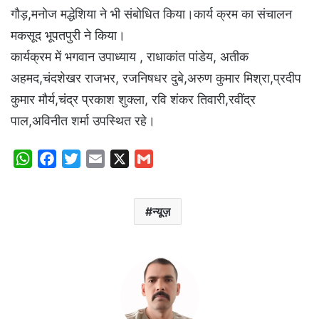
गौड़,मनोज मद्धेशिया ने भी संबोधित किया।कार्य क्रम का संचालन
मकसूद भूपतपुरी ने किया।
कार्यक्रम में भगवान उपाध्याय , राधाकांत पांडेय, अतीक
अहमद,चंदशेखर राजभर, रजनिषधर दुबे,अरुण कुमार मिश्रा,प्रदीप
कुमार मौर्य,चंद्र प्रकाश शुक्ला, रवि शंकर तिवारी,रवींद्र
पाल,अविनीत शर्मा उपस्थित रहे।
W
F
T
E
X
G
h
a
w
m
m
a
c
i
a
a
न्यूज़
t
e
t
i
i
s
b
t
l
l
A
o
e
p
o
r
p
k